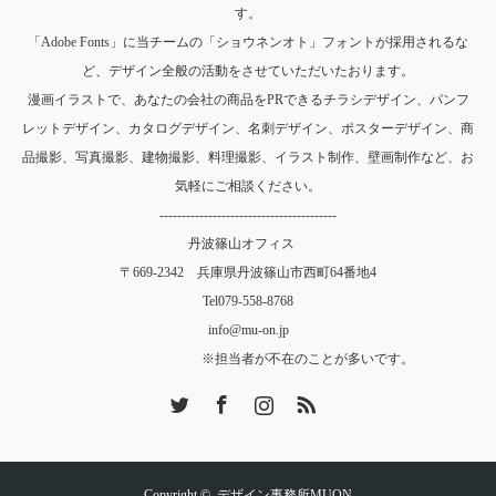
す。
「Adobe Fonts」に当チームの「ショウネンオト」フォントが採用されるな
ど、デザイン全般の活動をさせていただいたおります。
漫画イラストで、あなたの会社の商品をPRできるチラシデザイン、パンフ
レットデザイン、カタログデザイン、名刺デザイン、ポスターデザイン、商
品撮影、写真撮影、建物撮影、料理撮影、イラスト制作、壁画制作など、お
気軽にご相談ください。
----------------------------------------
丹波篠山オフィス
〒669-2342 兵庫県丹波篠山市西町64番地4
Tel
079-558-8768
info@mu-on.jp
※担当者が不在のことが多いです。
Twitter
Facebook
Instagram
RSS
Copyright ©
デザイン事務所MUON