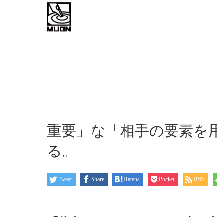
work flow
about
お問い
重要」な「相手の要素を
る。
Tweet
Share
Hatena
Pocket
RSS