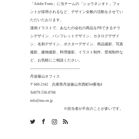
「Adobe Fonts」に当チームの「ショウネンオト」フォ
ントが採用されるなど、デザイン全般の活動をさせてい
ただいたおります。
漫画イラストで、あなたの会社の商品をPRできるチラ
シデザイン、パンフレットデザイン、カタログデザイ
ン、名刺デザイン、ポスターデザイン、商品撮影、写真
撮影、建物撮影、料理撮影、イラスト制作、壁画制作な
ど、お気軽にご相談ください。
----------------------------------------
丹波篠山オフィス
〒669-2342 兵庫県丹波篠山市西町64番地4
Tel
079-558-8768
info@mu-on.jp
※担当者が不在のことが多いです。
m
RSS