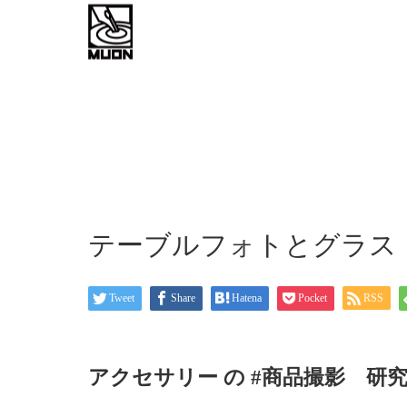
work flow
about
お問い
テーブルフォトとグラス
Tweet
Share
Hatena
Pocket
RSS
アクセサリー の #商品撮影 研究