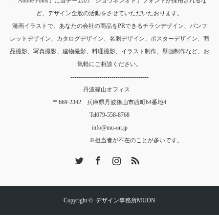
「Adobe Fonts」に当チームの「ショウネンオト」フォントが採用されるな
ど、デザイン全般の活動をさせていただいたおります。
漫画イラストで、あなたの会社の商品をPRできるチラシデザイン、パンフ
レットデザイン、カタログデザイン、名刺デザイン、ポスターデザイン、商
品撮影、写真撮影、建物撮影、料理撮影、イラスト制作、壁画制作など、お
気軽にご相談ください。
----------------------------------------
丹波篠山オフィス
〒669-2342 兵庫県丹波篠山市西町64番地4
Tel
079-558-8768
info@mu-on.jp
※担当者が不在のことが多いです。
Twitter
Facebook
Instagram
RSS
Copyright ©
デザイン事務所MUON