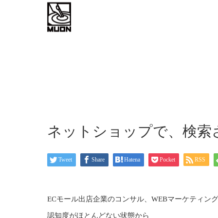
work flow
about
お問い
ネットショップで、検索
Tweet
Share
Hatena
Pocket
RSS
ECモール出店企業のコンサル、WEBマーケティン
認知度がほとんどない状態から