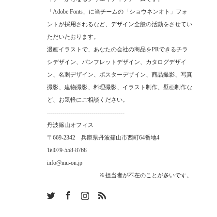
「Adobe Fonts」に当チームの「ショウネンオト」フォ
ントが採用されるなど、デザイン全般の活動をさせてい
ただいたおります。
漫画イラストで、あなたの会社の商品をPRできるチラ
シデザイン、パンフレットデザイン、カタログデザイ
ン、名刺デザイン、ポスターデザイン、商品撮影、写真
撮影、建物撮影、料理撮影、イラスト制作、壁画制作な
ど、お気軽にご相談ください。
----------------------------------------
丹波篠山オフィス
〒669-2342 兵庫県丹波篠山市西町64番地4
Tel
079-558-8768
info@mu-on.jp
※担当者が不在のことが多いです。
m
RSS