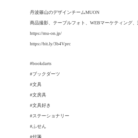
丹波篠山のデザインチームMUON
商品撮影、テーブルフォト、WEBマーケティング
https://mu-on.jp/
https://bit.ly/3b4Vprc
#bookdarts
#ブックダーツ
#文具
#文房具
#文具好き
#ステーショナリー
#ふせん
#付箋