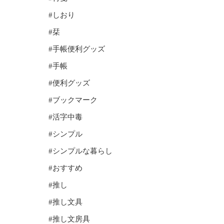
#しおり
#栞
#手帳便利グッズ
#手帳
#便利グッズ
#ブックマーク
#活字中毒
#シンプル
#シンプルな暮らし
#おすすめ
#推し
#推し文具
#推し文房具