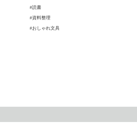
#読書
#資料整理
#おしゃれ文具