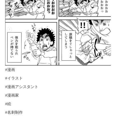
#漫画
#イラスト
#漫画アシスタント
#漫画家
#絵
#名刺制作