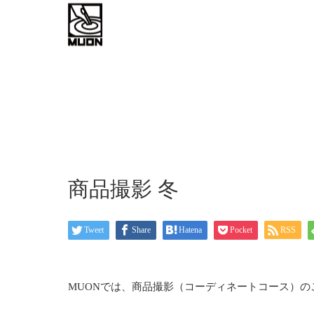
work flow
about
お問い
商品撮影 冬
Tweet
Share
Hatena
Pocket
RSS
MUONでは、商品撮影（コーディネートコース）