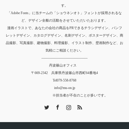
す。
「Adobe Fonts」に当チームの「ショウネンオト」フォントが採用されるな
ど、デザイン全般の活動をさせていただいたおります。
漫画イラストで、あなたの会社の商品をPRできるチラシデザイン、パンフ
レットデザイン、カタログデザイン、名刺デザイン、ポスターデザイン、商
品撮影、写真撮影、建物撮影、料理撮影、イラスト制作、壁画制作など、お
気軽にご相談ください。
----------------------------------------
丹波篠山オフィス
〒669-2342 兵庫県丹波篠山市西町64番地4
Tel
079-558-8768
info@mu-on.jp
※担当者が不在のことが多いです。
Twitter
Facebook
Instagram
RSS