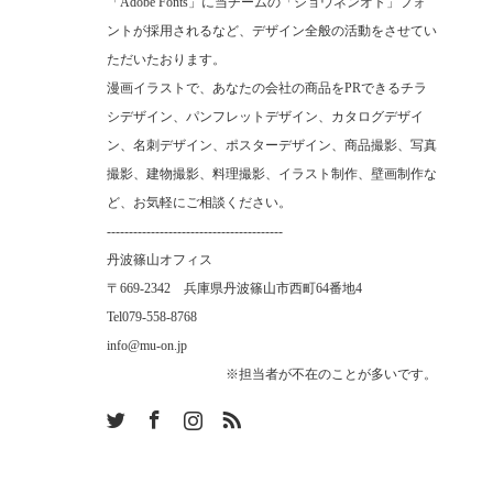
「Adobe Fonts」に当チームの「ショウネンオト」フォ
ントが採用されるなど、デザイン全般の活動をさせてい
ただいたおります。
漫画イラストで、あなたの会社の商品をPRできるチラ
シデザイン、パンフレットデザイン、カタログデザイ
ン、名刺デザイン、ポスターデザイン、商品撮影、写真
撮影、建物撮影、料理撮影、イラスト制作、壁画制作な
ど、お気軽にご相談ください。
----------------------------------------
丹波篠山オフィス
〒669-2342 兵庫県丹波篠山市西町64番地4
Tel
079-558-8768
info@mu-on.jp
※担当者が不在のことが多いです。
m
RSS