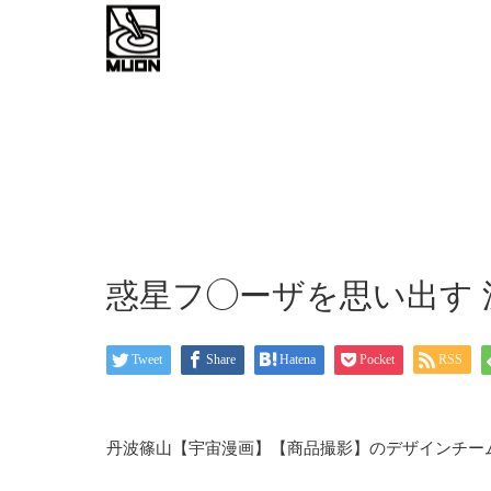
work flow
about
お問い
惑星フ◯ーザを思い出す
Tweet
Share
Hatena
Pocket
RSS
丹波篠山【宇宙漫画】【商品撮影】のデザインチーム