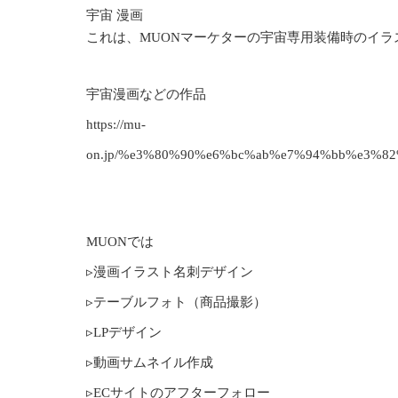
宇宙 漫画
これは、MUONマーケターの宇宙専用装備時のイラ
宇宙漫画などの作品
https://mu-
on.jp/%e3%80%90%e6%bc%ab%e7%94%bb%e3%
MUONでは
▹漫画イラスト名刺デザイン
▹テーブルフォト（商品撮影）
▹LPデザイン
▹動画サムネイル作成
▹ECサイトのアフターフォロー