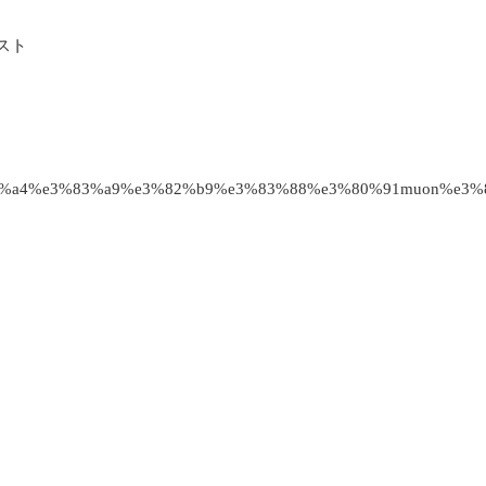
スト
82%a4%e3%83%a9%e3%82%b9%e3%83%88%e3%80%91muon%e3