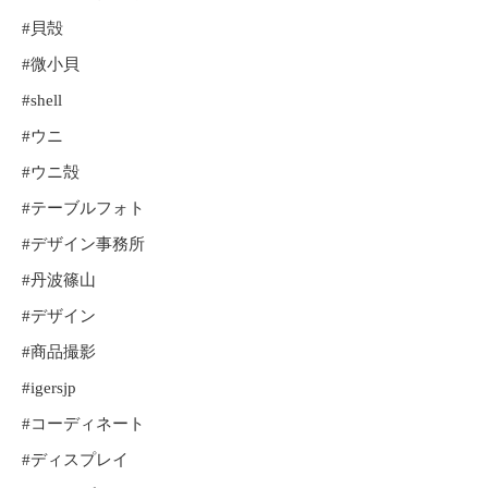
#貝殻
#微小貝
#shell
#ウニ
#ウニ殻
#テーブルフォト
#デザイン事務所
#丹波篠山
#デザイン
#商品撮影
#igersjp
#コーディネート
#ディスプレイ