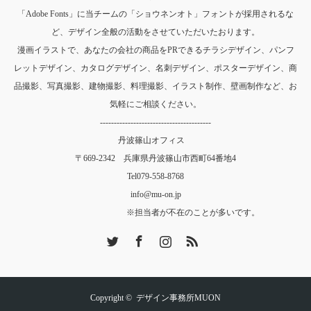
「Adobe Fonts」に当チームの「ショウネンオト」フォントが採用されるな
ど、デザイン全般の活動をさせていただいたおります。
漫画イラストで、あなたの会社の商品をPRできるチラシデザイン、パンフ
レットデザイン、カタログデザイン、名刺デザイン、ポスターデザイン、商
品撮影、写真撮影、建物撮影、料理撮影、イラスト制作、壁画制作など、お
気軽にご相談ください。
----------------------------------------
丹波篠山オフィス
〒669-2342 兵庫県丹波篠山市西町64番地4
Tel
079-558-8768
info@mu-on.jp
※担当者が不在のことが多いです。
Twitter
Facebook
Instagram
RSS
Copyright ©
デザイン事務所MUON