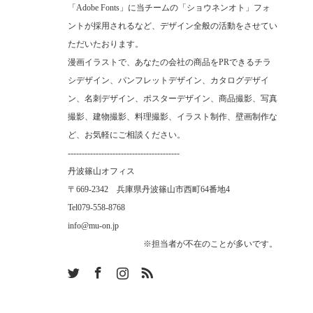
「Adobe Fonts」に当チームの「ショウネンオト」フォ
ントが採用されるなど、デザイン全般の活動をさせてい
ただいたおります。
漫画イラストで、あなたの会社の商品をPRできるチラ
シデザイン、パンフレットデザイン、カタログデザイ
ン、名刺デザイン、ポスターデザイン、商品撮影、写真
撮影、建物撮影、料理撮影、イラスト制作、壁画制作な
ど、お気軽にご相談ください。
----------------------------------------
丹波篠山オフィス
〒669-2342 兵庫県丹波篠山市西町64番地4
Tel
079-558-8768
info@mu-on.jp
※担当者が不在のことが多いです。
m
RSS