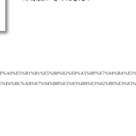
E7%AF%A0%E5%B1%B1%E5%B8%82%E8%A5%BF%E7%94%BA%E5
E%E6%BC%AB%E7%94%BB%E3%83%BB%E3%82%B0%E3%83%