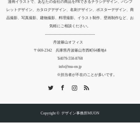
漫画イラストで、あなたの会社の商品をPRできるチラシデザイン、パンフ
レットデザイン、カタログデザイン、名刺デザイン、ポスターデザイン、商
品撮影、写真撮影、建物撮影、料理撮影、イラスト制作、壁画制作など、お
気軽にご相談ください。
----------------------------------------
丹波篠山オフィス
〒669-2342 兵庫県丹波篠山市西町64番地4
Tel
079-558-8768
info@mu-on.jp
※担当者が不在のことが多いです。
Twitter
Facebook
Instagram
RSS
Copyright ©
デザイン事務所MUON