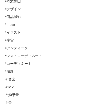
#丹波篠山
#デザイン
#商品撮影
#muon
#イラスト
#宇宙
#アンティーク
#フォトコーディネート
#コーディネート
#撮影
＃音楽
＃MV
＃効果音
＃音