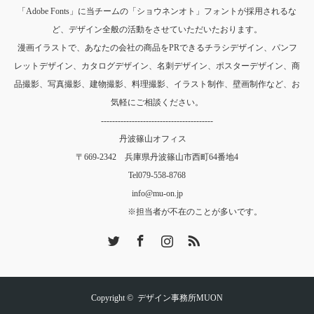
「Adobe Fonts」に当チームの「ショウネンオト」フォントが採用されるな
ど、デザイン全般の活動をさせていただいたおります。
漫画イラストで、あなたの会社の商品をPRできるチラシデザイン、パンフ
レットデザイン、カタログデザイン、名刺デザイン、ポスターデザイン、商
品撮影、写真撮影、建物撮影、料理撮影、イラスト制作、壁画制作など、お
気軽にご相談ください。
----------------------------------------
丹波篠山オフィス
〒669-2342 兵庫県丹波篠山市西町64番地4
Tel
079-558-8768
info@mu-on.jp
※担当者が不在のことが多いです。
Twitter
Facebook
Instagram
RSS
Copyright ©
デザイン事務所MUON