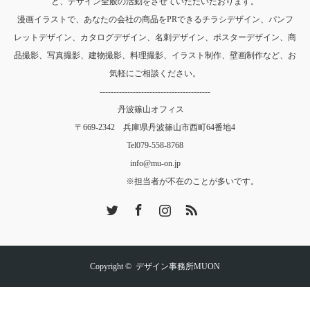
ど、デザイン全般の活動をさせていただいたおります。
漫画イラストで、あなたの会社の商品をPRできるチラシデザイン、パンフ
レットデザイン、カタログデザイン、名刺デザイン、ポスターデザイン、商
品撮影、写真撮影、建物撮影、料理撮影、イラスト制作、壁画制作など、お
気軽にご相談ください。
----------------------------------------
丹波篠山オフィス
〒669-2342 兵庫県丹波篠山市西町64番地4
Tel
079-558-8768
info@mu-on.jp
※担当者が不在のことが多いです。
Twitter
Facebook
Instagram
RSS
Copyright ©
デザイン事務所MUON