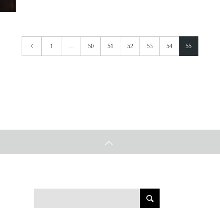
1
…
50
51
52
53
54
55