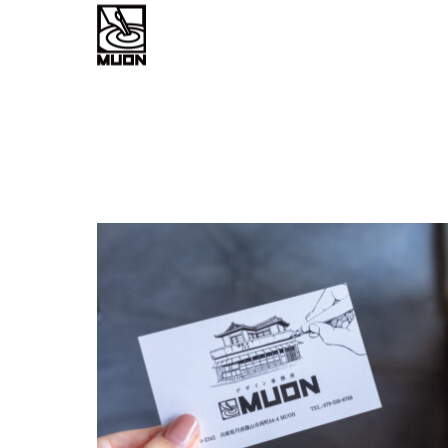
work flow
about
お問い