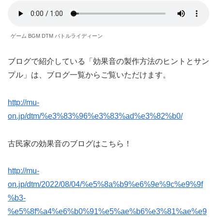
ゲーム BGM DTM バトルライディーン
ブログで紹介している「効果音の製作方法のヒントとサン
プル」は、ブログ一覧からご覧いただけます。
http://mu-
on.jp/dtm/%e3%83%96%e3%83%ad%e3%82%b0/
古民家の効果音のブログはこちら！
http://mu-
on.jp/dtm/2022/08/04/%e5%8a%b9%e6%9e%9c%e9%9f
%b3-
%e5%8f%a4%e6%b0%91%e5%ae%b6%e3%81%ae%e9