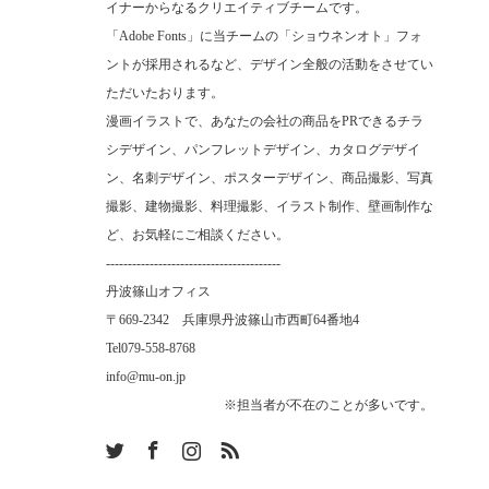
イナーからなるクリエイティブチームです。
「Adobe Fonts」に当チームの「ショウネンオト」フォ
ントが採用されるなど、デザイン全般の活動をさせてい
ただいたおります。
漫画イラストで、あなたの会社の商品をPRできるチラ
シデザイン、パンフレットデザイン、カタログデザイ
ン、名刺デザイン、ポスターデザイン、商品撮影、写真
撮影、建物撮影、料理撮影、イラスト制作、壁画制作な
ど、お気軽にご相談ください。
----------------------------------------
丹波篠山オフィス
〒669-2342 兵庫県丹波篠山市西町64番地4
Tel
079-558-8768
info@mu-on.jp
※担当者が不在のことが多いです。
m
RSS