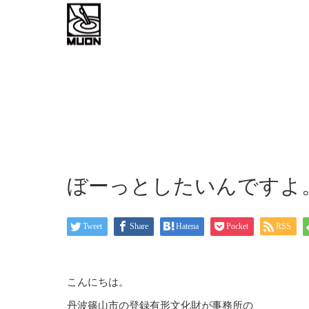
work flow
about
お問い
ぼーっとしたいんですよ
Tweet
Share
Hatena
Pocket
RSS
こんにちは。
丹波篠山市の登録有形文化財が事務所の