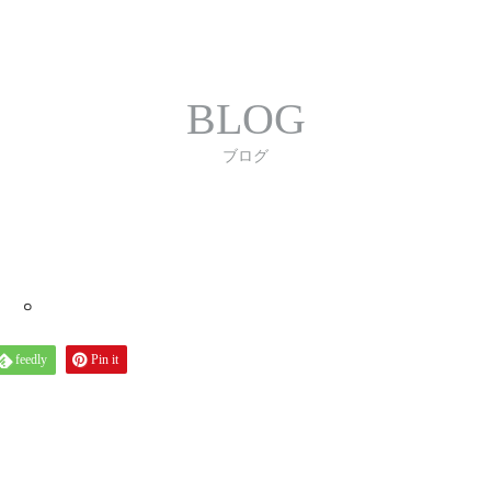
合わせ
プライバシーポリシー
利用規約
書体｜
BLOG
ブログ
。。
feedly
Pin it