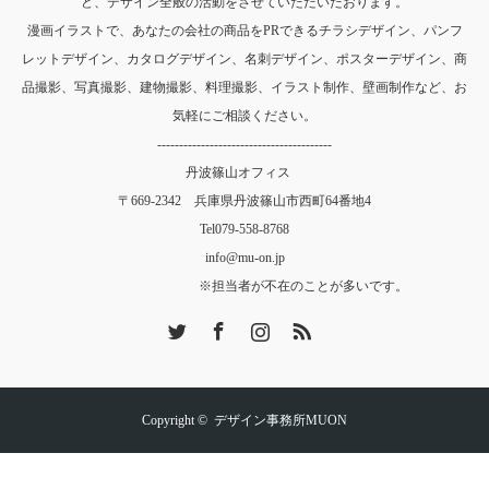
ど、デザイン全般の活動をさせていただいたおります。
漫画イラストで、あなたの会社の商品をPRできるチラシデザイン、パンフ
レットデザイン、カタログデザイン、名刺デザイン、ポスターデザイン、商
品撮影、写真撮影、建物撮影、料理撮影、イラスト制作、壁画制作など、お
気軽にご相談ください。
----------------------------------------
丹波篠山オフィス
〒669-2342 兵庫県丹波篠山市西町64番地4
Tel
079-558-8768
info@mu-on.jp
※担当者が不在のことが多いです。
Twitter
Facebook
Instagram
RSS
Copyright ©
デザイン事務所MUON