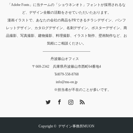
「Adobe Fonts」に当チームの「ショウネンオト」フォントが採用されるな
ど、デザイン全般の活動をさせていただいたおります。
漫画イラストで、あなたの会社の商品をPRできるチラシデザイン、パンフ
レットデザイン、カタログデザイン、名刺デザイン、ポスターデザイン、商
品撮影、写真撮影、建物撮影、料理撮影、イラスト制作、壁画制作など、お
気軽にご相談ください。
----------------------------------------
丹波篠山オフィス
〒669-2342 兵庫県丹波篠山市西町64番地4
Tel
079-558-8768
info@mu-on.jp
※担当者が不在のことが多いです。
Twitter
Facebook
Instagram
RSS
Copyright ©
デザイン事務所MUON