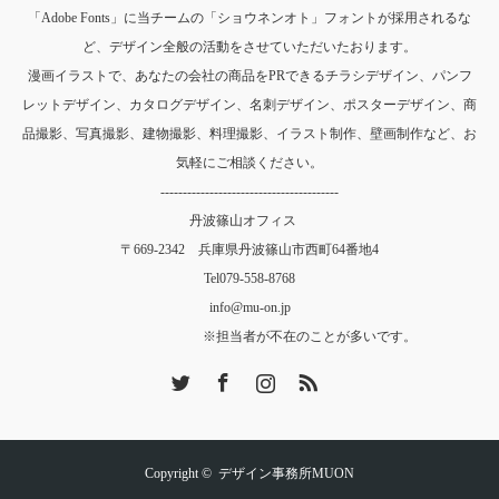
「Adobe Fonts」に当チームの「ショウネンオト」フォントが採用されるな
ど、デザイン全般の活動をさせていただいたおります。
漫画イラストで、あなたの会社の商品をPRできるチラシデザイン、パンフ
レットデザイン、カタログデザイン、名刺デザイン、ポスターデザイン、商
品撮影、写真撮影、建物撮影、料理撮影、イラスト制作、壁画制作など、お
気軽にご相談ください。
----------------------------------------
丹波篠山オフィス
〒669-2342 兵庫県丹波篠山市西町64番地4
Tel
079-558-8768
info@mu-on.jp
※担当者が不在のことが多いです。
Twitter
Facebook
Instagram
RSS
Copyright ©
デザイン事務所MUON