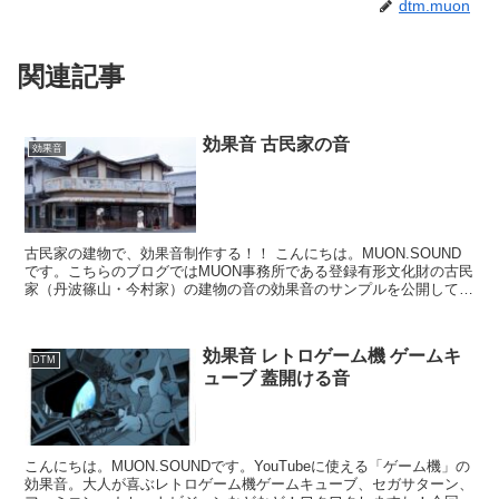
dtm.muon
関連記事
効果音 古民家の音
効果音
古民家の建物で、効果音制作する！！ こんにちは。MUON.SOUND
です。こちらのブログではMUON事務所である登録有形文化財の古民
家（丹波篠山・今村家）の建物の音の効果音のサンプルを公開してい
ます。使用方法などは、このページの下部...
効果音 レトロゲーム機 ゲームキ
DTM
ューブ 蓋開ける音
こんにちは。MUON.SOUNDです。YouTubeに使える「ゲーム機」の
効果音。大人が喜ぶレトロゲーム機ゲームキューブ、セガサターン、