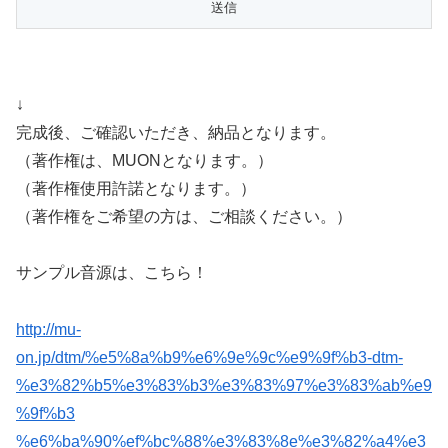
↓
完成後、ご確認いただき、納品となります。
（著作権は、MUONとなります。）
（著作権使用許諾となります。）
（著作権をご希望の方は、ご相談ください。）
サンプル音源は、こちら！
http://mu-
on.jp/dtm/%e5%8a%b9%e6%9e%9c%e9%9f%b3-dtm-
%e3%82%b5%e3%83%b3%e3%83%97%e3%83%ab%e9
%9f%b3
%e6%ba%90%ef%bc%88%e3%83%8e%e3%82%a4%e3