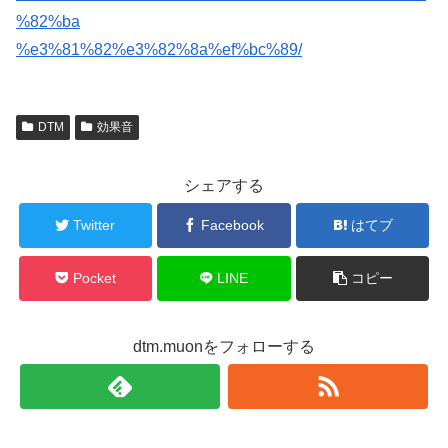
%82%ba
%e3%81%82%e3%82%8a%ef%bc%89/
DTM
効果音
シェアする
Twitter
Facebook
はてブ
Pocket
LINE
コピー
dtm.muonをフォローする