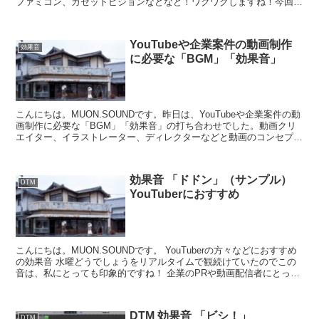
ファミコン、カセットビジョンなどなど！ワクワクしますね！今回
は、ゲームキューブの蓋を開ける音！ ...
YouTubeや企業案件の動画制作
効果音
に必要な「BGM」「効果音」
こんにちは。MUON.SOUNDです。昨日は、YouTubeや企業案件の動
画制作に必要な「BGM」「効果音」の打ち合わせでした。動画クリ
エイター、イラストレーター、ディレクターなどと動画のコンセプ
ト、イメージ、秒数などを決めていき疾走感、...
効果音 「ドドン」（サンプル）
DTM
YouTuberにおすすめ
こんにちは。MUON.SOUNDです。 YouTuberの方々などにおすすめ
の効果音 水曜どうでしょうをリアルタイムで観続けていたのでこの
音は、私にとっても印象的ですね！ 企業のPRや動画配信者にとって
効果音は重要な要素...
DTM 効果音 「ビシ！」
DTM